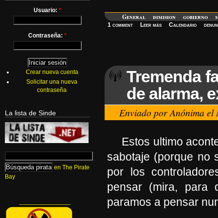
Usuario:
*
General
dimision
gobierno
1 comment
Leer más
Calendario
denun
Contraseña:
*
Tremenda fac
Crear nueva cuenta
Solicitar una nueva
de alarma, e
contraseña
Enviado por Anónima el 
La lista de Sinde
Estos ultimo acont
sabotaje (porque no 
en The Pirate
por los controlado
Bay
pensar (mira, para 
paramos a pensar nun
_______________