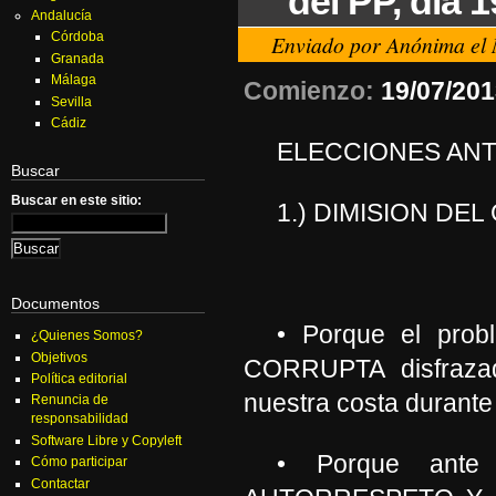
del PP, día 
Andalucía
Córdoba
Enviado por Anónima el 
Granada
Málaga
Comienzo:
19/07/201
Sevilla
Cádiz
ELECCIONES ANT
Buscar
Buscar en este sitio:
1.) DIMISION DE
Documentos
• Porque el pr
¿Quienes Somos?
Objetivos
CORRUPTA disfrazad
Política editorial
nuestra costa durant
Renuncia de
responsabilidad
Software Libre y Copyleft
• Porque ante 
Cómo participar
Contactar