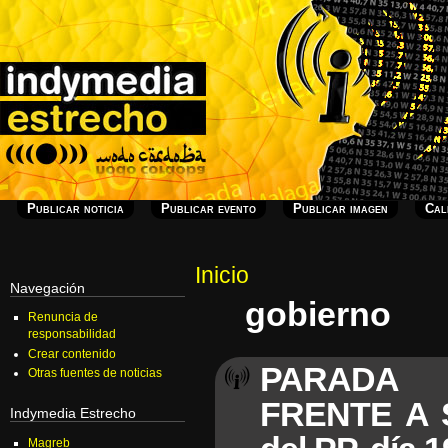
Publicar noticia
Publicar evento
Publicar imagen
Cal
Inicio
Navegación
gobierno
Renuncia de
responsabilidad
Crear contenido
PARADA 
Otras fuentes de noticias
FRENTE A S
Indymedia Estrecho
Magreb