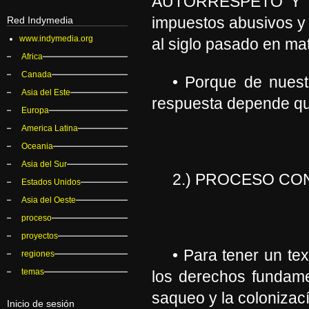
AUTORRESPETO Y FI
impuestos abusivos y 
Red Indymedia
www.indymedia.org
al siglo pasado en ma
Africa
Canada
• Porque de nuest
Asia del Este
respuesta depende qu
Europa
America Latina
Oceania
Asia del Sur
2.) PROCESO CO
Estados Unidos
Asia del Oeste
proceso
proyectos
• Para tener un te
regiones
temas
los derechos fundamen
saqueo y la colonizací
Inicio de sesión