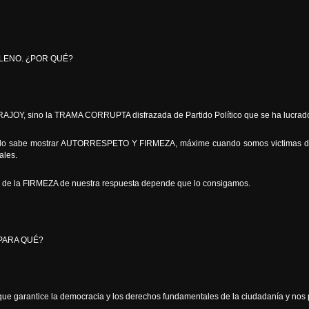
PLENO. ¿POR QUÉ?
AJOY, sino la TRAMA CORRUPTA disfrazada de Partido Político que se ha lucrado
eblo sabe mostrar AUTORRESPETO Y FIRMEZA, máxime cuando somos victimas de i
ales.
y de la FIRMEZA de nuestra respuesta depende que lo consigamos.
PARA QUÉ?
 que garantice la democracia y los derechos fundamentales de la ciudadanía y nos pr