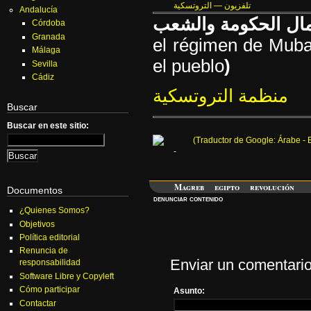
تلفزيون — التروتسكية
Andalucía
Córdoba
Granada
el
régimen de
Muba
Málaga
el pueblo
)
Sevilla
Cádiz
منظمة التروتسكية
Buscar
Buscar en este sitio:
(
Traductor
de Google:
Árabe
-
Magreb
egipto
revolución
Documentos
denunciar contenido
¿Quienes Somos?
Objetivos
Política editorial
Renuncia de
Enviar un comentari
responsabilidad
Software Libre y Copyleft
Cómo participar
Asunto:
Contactar