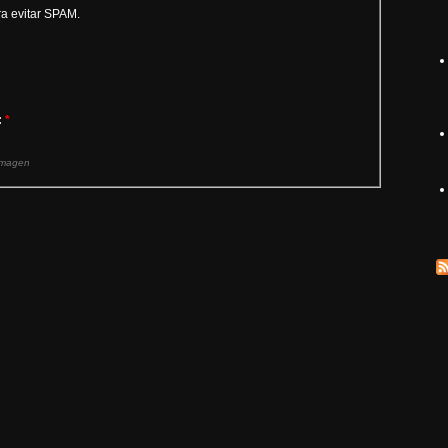
ara evitar SPAM.
:
*
 imagen