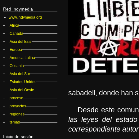
Red Indymedia
www.indymedia.org
Africa
Canada
Asia del Este
Europa
America Latina
Oceania
Asia del Sur
Estados Unidos
Asia del Oeste
sabadell, donde han 
proceso
proyectos
Desde este comunic
regiones
las leyes del estado
temas
correspondiente autori
Inicio de sesión