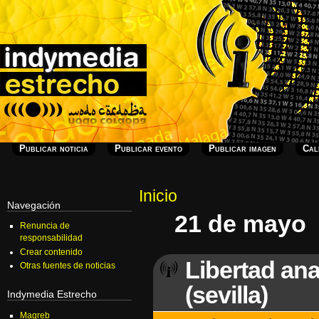
Publicar noticia
Publicar evento
Publicar imagen
Cal
Inicio
Navegación
21 de mayo
Renuncia de
responsabilidad
Crear contenido
Libertad ana
Otras fuentes de noticias
(sevilla)
Indymedia Estrecho
Magreb