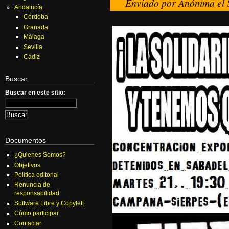
Enviado por Anónima el 
Andalucía
Córdoba
Granada
Málaga
Sevilla
Cádiz
Buscar
Buscar en este sitio:
Documentos
¿Quienes Somos?
Objetivos
Política editorial
Renuncia de
responsabilidad
Software Libre y Copyleft
Cómo participar
Contactar