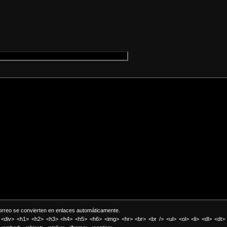
correo se convierten en enlaces automáticamente.
<div> <h1> <h2> <h3> <h4> <h5> <h6> <img> <hr> <br> <br /> <ul> <ol> <li> <dl> <dt>