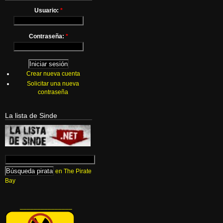
Usuario:
*
Contraseña:
*
Crear nueva cuenta
Solicitar una nueva
contraseña
La lista de Sinde
en The Pirate
Bay
_______________