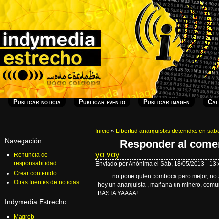
Publicar noticia
Publicar evento
Publicar imagen
Cal
Inicio
»
Libertad anarquistxs detenidxs en sabad
Navegación
Responder al come
yo voy
Renuncia de
responsabilidad
Enviado por Anónima el Sáb, 18/05/2013 - 13:
Crear contenido
no pone quien comboca pero mejor, no as
Otras fuentes de noticias
hoy un anarquista , mañana un minero, comuni
BASTA YAAAA!
Indymedia Estrecho
Magreb