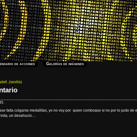
endario de acciones
Galerías de imágenes
ell .(sevilla)
ntario
45.
e falta colgarse medallitas, yo no voy por quien comboque si no por lo justo de e
sta, un desahucio....