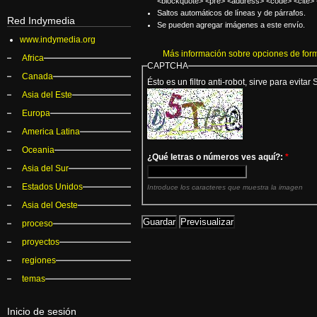
<blockquote> <pre> <address> <code> <cite> 
Saltos automáticos de líneas y de párrafos.
Red Indymedia
Se pueden agregar imágenes a este envío.
www.indymedia.org
Más información sobre opciones de for
Africa
CAPTCHA
Canada
Ésto es un filtro anti-robot, sirve para evitar
Asia del Este
Europa
America Latina
Oceania
¿Qué letras o números ves aquí?:
*
Asia del Sur
Estados Unidos
Introduce los caracteres que muestra la imagen
Asia del Oeste
proceso
proyectos
regiones
temas
Inicio de sesión