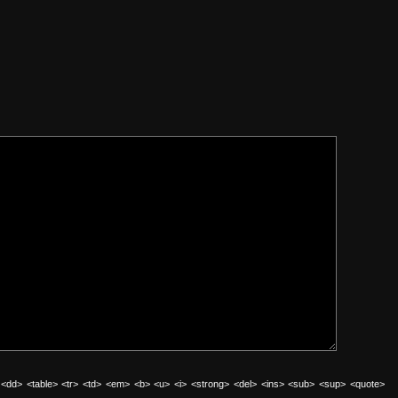
 <dd> <table> <tr> <td> <em> <b> <u> <i> <strong> <del> <ins> <sub> <sup> <quote>