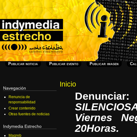
Publicar noticia
Publicar evento
Publicar imagen
Cal
Inicio
Navegación
Denuncia
Renuncia de
responsabilidad
SILENCIOS
Crear contenido
Viernes Ne
Otras fuentes de noticias
20Horas.
Indymedia Estrecho
Magreb