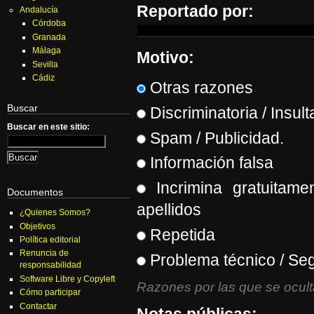
Reportado por:
Andalucía
Córdoba
Granada
Málaga
Motivo:
Sevilla
Cádiz
Otras razones
Buscar
Discriminatoria / Insult
Buscar en este sitio:
Spam / Publicidad.
Información falsa
Incrimina gratuitame
Documentos
apellidos
¿Quienes Somos?
Objetivos
Repetida
Política editorial
Renuncia de
Problema técnico / Se
responsabilidad
Software Libre y Copyleft
Razones por las que se oculta
Cómo participar
Contactar
Notas públicas: