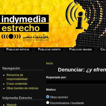
Publicar noticia
Publicar evento
Publicar imagen
Cal
Inicio
Navegación
Denunciar:
¿y efre
Renuncia de
Reportado por:
responsabilidad
Crear contenido
Otras fuentes de noticias
Motivo:
Otras razones
Indymedia Estrecho
Discriminatoria / Insultante
Magreb