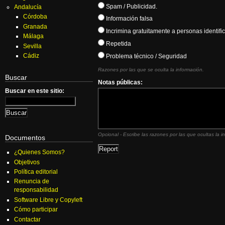
Spam / Publicidad.
Andalucía
Córdoba
Información falsa
Granada
Incrimina gratuitamente a personas identifi
Málaga
Repetida
Sevilla
Cádiz
Problema técnico / Seguridad
Razones por las que se oculta la información.
Buscar
Notas públicas:
Buscar en este sitio:
Opcional - Escribe las razones por las que ocultas la i
Documentos
¿Quienes Somos?
Objetivos
Política editorial
Renuncia de
responsabilidad
Software Libre y Copyleft
Cómo participar
Contactar