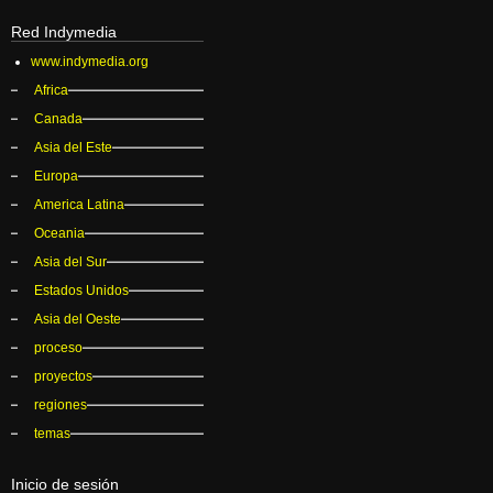
Red Indymedia
www.indymedia.org
Africa
Canada
Asia del Este
Europa
America Latina
Oceania
Asia del Sur
Estados Unidos
Asia del Oeste
proceso
proyectos
regiones
temas
Inicio de sesión