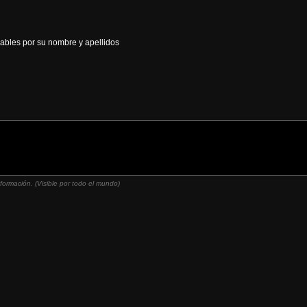
cables por su nombre y apellidos
nformación. (Visible por todo el mundo)