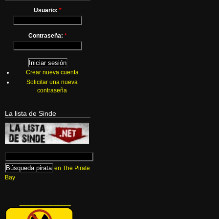
Usuario:
*
Contraseña:
*
Crear nueva cuenta
Solicitar una nueva
contraseña
La lista de Sinde
en The Pirate
Bay
_______________