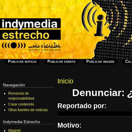
Publicar noticia
Publicar evento
Publicar imagen
Cal
Inicio
Navegación
Denunciar:
Renuncia de
responsabilidad
Reportado por:
Crear contenido
Otras fuentes de noticias
Indymedia Estrecho
Motivo:
Magreb