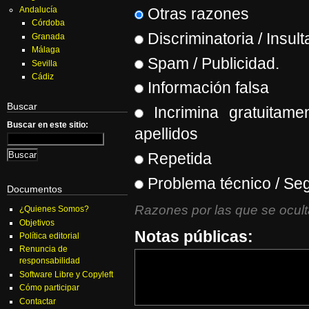
Andalucía
Otras razones
Córdoba
Discriminatoria / Insult
Granada
Málaga
Spam / Publicidad.
Sevilla
Cádiz
Información falsa
Buscar
Incrimina gratuitame
Buscar en este sitio:
apellidos
Repetida
Problema técnico / Se
Documentos
Razones por las que se oculta
¿Quienes Somos?
Objetivos
Notas públicas:
Política editorial
Renuncia de
responsabilidad
Software Libre y Copyleft
Cómo participar
Contactar