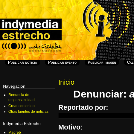
Publicar noticia
Publicar evento
Publicar imagen
Cal
Inicio
Navegación
Denunciar:
Renuncia de
responsabilidad
Reportado por:
Crear contenido
Otras fuentes de noticias
Indymedia Estrecho
Motivo:
Magreb